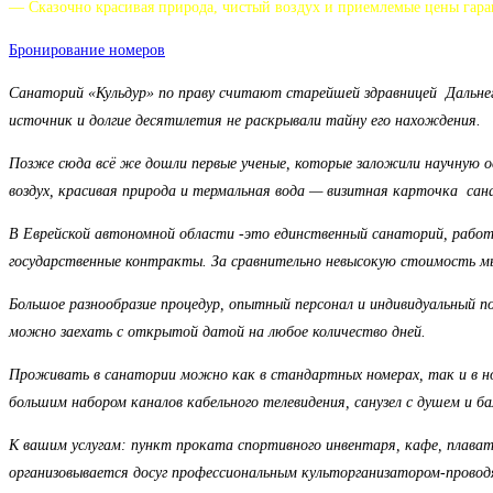
— Сказочно красивая природа, чистый воздух и приемлемые цены гара
Бронирование номеров
Санаторий «Кульдур» по праву считают старейшей здравницей Дальнего
источник и долгие десятилетия не раскрывали тайну его нахождения.
Позже сюда всё же дошли первые ученые, которые заложили научную ос
воздух, красивая природа и термальная вода — визитная карточка сан
В Еврейской автономной области -это единственный санаторий, работа
государственные контракты. За сравнительно невысокую стоимость мы
Большое разнообразие процедур, опытный персонал и индивидуальный п
можно заехать с открытой датой на любое количество дней.
Проживать в санатории можно как в стандартных номерах, так и в но
большим набором каналов кабельного телевидения, санузел с душем и ба
К вашим услугам: пункт проката спортивного инвентаря, кафе, плават
организовывается досуг профессиональным культорганизатором-проводя